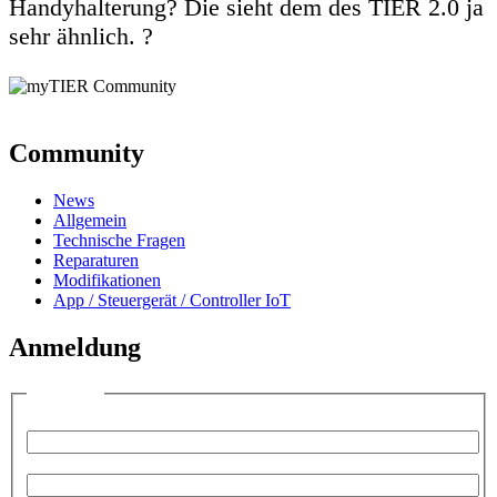
Handyhalterung? Die sieht dem des TIER 2.0 ja
sehr ähnlich. ?
Community
News
Allgemein
Technische Fragen
Reparaturen
Modifikationen
App / Steuergerät / Controller IoT
Anmeldung
Anmelden
Benutzername:
Passwort: