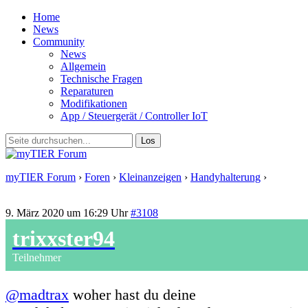
Home
News
Community
News
Allgemein
Technische Fragen
Reparaturen
Modifikationen
App / Steuergerät / Controller IoT
myTIER Forum
›
Foren
›
Kleinanzeigen
›
Handyhalterung
›
Antwort auf: Handyhalterung
9. März 2020 um 16:29 Uhr
#3108
trixxster94
Teilnehmer
@madtrax
woher hast du deine