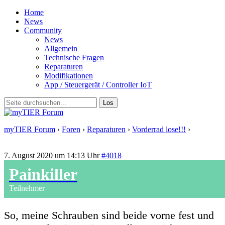
Home
News
Community
News
Allgemein
Technische Fragen
Reparaturen
Modifikationen
App / Steuergerät / Controller IoT
myTIER Forum
›
Foren
›
Reparaturen
›
Vorderrad lose!!!
›
Antwort
auf: Vorderrad lose!!!
7. August 2020 um 14:13 Uhr
#4018
Painkiller
Teilnehmer
So, meine Schrauben sind beide vorne fest und