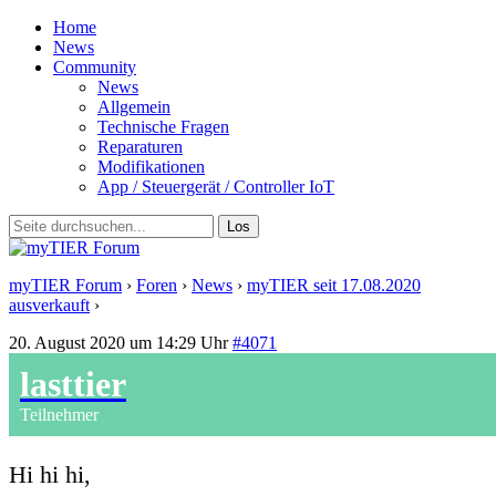
Home
News
Community
News
Allgemein
Technische Fragen
Reparaturen
Modifikationen
App / Steuergerät / Controller IoT
myTIER Forum
›
Foren
›
News
›
myTIER seit 17.08.2020
ausverkauft
›
Antwort auf: myTIER seit 17.08.2020 ausverkauft
20. August 2020 um 14:29 Uhr
#4071
lasttier
Teilnehmer
Hi hi hi,