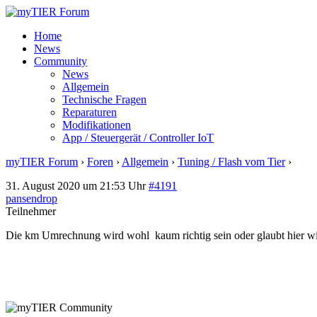
Home
News
Community
News
Allgemein
Technische Fragen
Reparaturen
Modifikationen
App / Steuergerät / Controller IoT
myTIER Forum
›
Foren
›
Allgemein
›
Tuning / Flash vom Tier
›
Antwo
31. August 2020 um 21:53 Uhr
#4191
pansendrop
Teilnehmer
Die km Umrechnung wird wohl kaum richtig sein oder glaubt hier wi