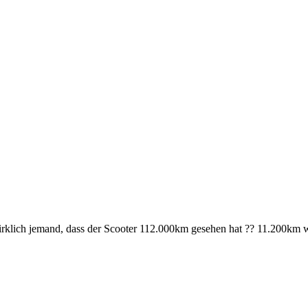
rt auf: Tuning / Flash vom Tier
rklich jemand, dass der Scooter 112.000km gesehen hat ?? 11.200km w