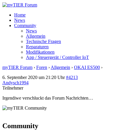
Home
News
Community
News
Allgemein
Technische Fragen
Reparaturen
Modifikationen
App / Steuergerät / Controller IoT
myTIER Forum
›
Foren
›
Allgemein
›
OKAI ES500
›
Antwort auf:
6. September 2020 um 21:20 Uhr
#4213
Andysch1994
Teilnehmer
Irgendiwe verschluckt das Forum Nachrichten…
Community