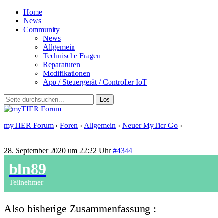
Home
News
Community
News
Allgemein
Technische Fragen
Reparaturen
Modifikationen
App / Steuergerät / Controller IoT
myTIER Forum
›
Foren
›
Allgemein
›
Neuer MyTier Go
›
Antwort
auf: Neuer MyTier Go
28. September 2020 um 22:22 Uhr
#4344
bln89
Teilnehmer
Also bisherige Zusammenfassung :