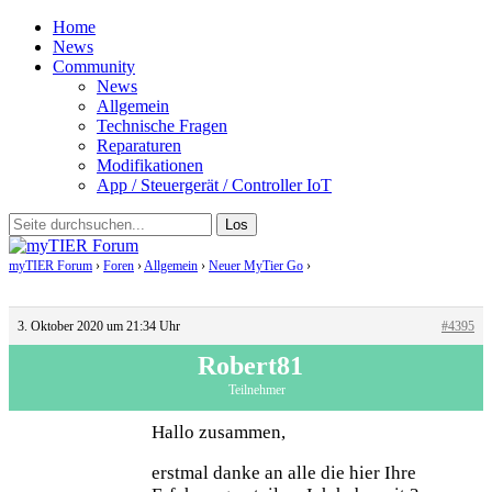
Home
News
Community
News
Allgemein
Technische Fragen
Reparaturen
Modifikationen
App / Steuergerät / Controller IoT
myTIER Forum
›
Foren
›
Allgemein
›
Neuer MyTier Go
›
Antwort auf: Neuer MyTier
Go
3. Oktober 2020 um 21:34 Uhr
#4395
Robert81
Teilnehmer
Hallo zusammen,
erstmal danke an alle die hier Ihre