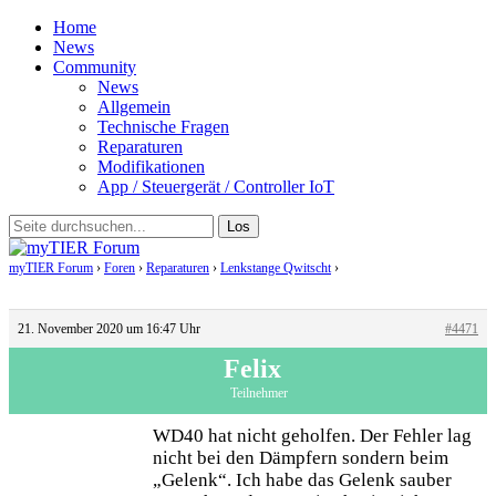
Home
News
Community
News
Allgemein
Technische Fragen
Reparaturen
Modifikationen
App / Steuergerät / Controller IoT
myTIER Forum
›
Foren
›
Reparaturen
›
Lenkstange Qwitscht
›
Antwort auf: Lenkstange
Qwitscht
21. November 2020 um 16:47 Uhr
#4471
Felix
Teilnehmer
WD40 hat nicht geholfen. Der Fehler lag
nicht bei den Dämpfern sondern beim
„Gelenk“. Ich habe das Gelenk sauber