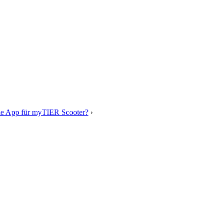
le App für myTIER Scooter?
›
Antwort auf: Spezielle App für myTIER