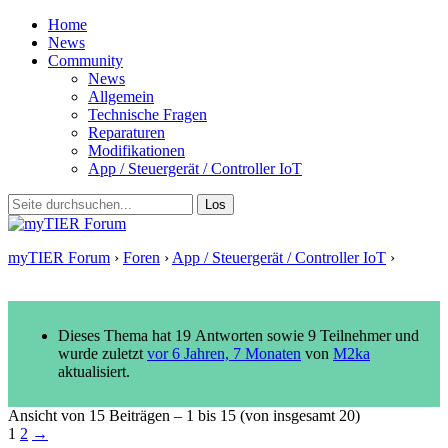
Home
News
Community
News
Allgemein
Technische Fragen
Reparaturen
Modifikationen
App / Steuergerät / Controller IoT
myTIER Forum
›
Foren
›
App / Steuergerät / Controller IoT
›
Spezielle App für myTIER Scooter?
Dieses Thema hat 19 Antworten sowie 9 Teilnehmer und
wurde zuletzt
vor 6 Jahren, 7 Monaten
von
M2ka
aktualisiert.
Ansicht von 15 Beiträgen – 1 bis 15 (von insgesamt 20)
1
2
→