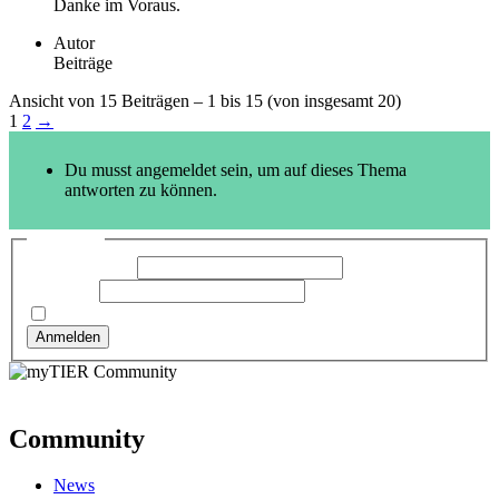
Danke im Voraus.
Autor
Beiträge
Ansicht von 15 Beiträgen – 1 bis 15 (von insgesamt 20)
1
2
→
Du musst angemeldet sein, um auf dieses Thema
antworten zu können.
Anmelden
Benutzername:
Passwort:
Angemeldet bleiben
Anmelden
Community
News