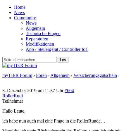
Home
News
Community
News
Allgemein
Technische Fragen
Reparaturen
Modifikationen
App / Steuergerät / Controller IoT
myTIER Forum
›
Foren
›
Allgemein
›
Versicherungsgutschein
›
Antwort auf: Versicherungsgutschein
3. Dezember 2019 um 11:37 Uhr
#664
RollerRudi
Teilnehmer
Hallo Leute,
ich habe nun auch mal eine Frage in die RollerRunde…
Verwirke ich mein Rückgaberecht des Rollers, wenn ich mir mit