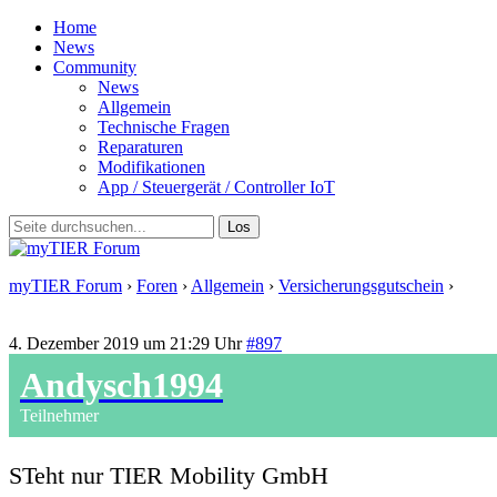
Home
News
Community
News
Allgemein
Technische Fragen
Reparaturen
Modifikationen
App / Steuergerät / Controller IoT
myTIER Forum
›
Foren
›
Allgemein
›
Versicherungsgutschein
›
Antwort auf: Versicherungsgutschein
4. Dezember 2019 um 21:29 Uhr
#897
Andysch1994
Teilnehmer
STeht nur TIER Mobility GmbH