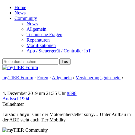
Home
News
Community
News
Allgemein
Technische Fragen
Reparaturen
Modifikationen
App / Steuergerät / Controller IoT
myTIER Forum
›
Foren
›
Allgemein
›
Versicherungsgutschein
›
Antwort auf: Versicherungsgutschein
4. Dezember 2019 um 21:35 Uhr
#898
Andysch1994
Teilnehmer
Taizhou Jinyu is nur der Motorenhersteller sorry… Unter Aufbau in
der ABE steht auch Tier Mobility