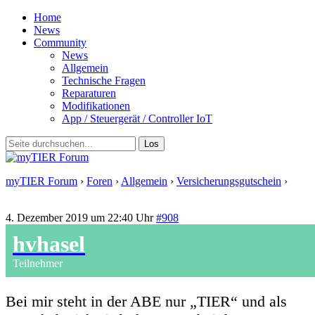
Home
News
Community
News
Allgemein
Technische Fragen
Reparaturen
Modifikationen
App / Steuergerät / Controller IoT
myTIER Forum
›
Foren
›
Allgemein
›
Versicherungsgutschein
›
Antwort auf: Versicherungsgutschein
4. Dezember 2019 um 22:40 Uhr
#908
hvhasel
Teilnehmer
Bei mir steht in der ABE nur „TIER“ und als