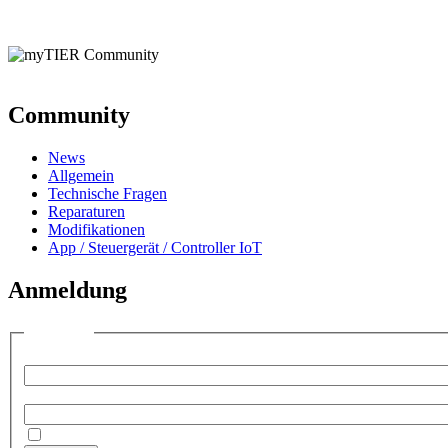
Community
News
Allgemein
Technische Fragen
Reparaturen
Modifikationen
App / Steuergerät / Controller IoT
Anmeldung
Anmelden
Benutzername:
Passwort:
Angemeldet bleiben