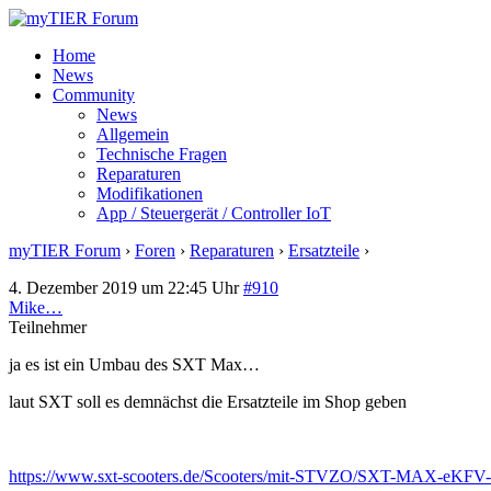
Home
News
Community
News
Allgemein
Technische Fragen
Reparaturen
Modifikationen
App / Steuergerät / Controller IoT
myTIER Forum
›
Foren
›
Reparaturen
›
Ersatzteile
›
Antwort auf: Ersa
4. Dezember 2019 um 22:45 Uhr
#910
Mike…
Teilnehmer
ja es ist ein Umbau des SXT Max…
laut SXT soll es demnächst die Ersatzteile im Shop geben
https://www.sxt-scooters.de/Scooters/mit-STVZO/SXT-MAX-eK