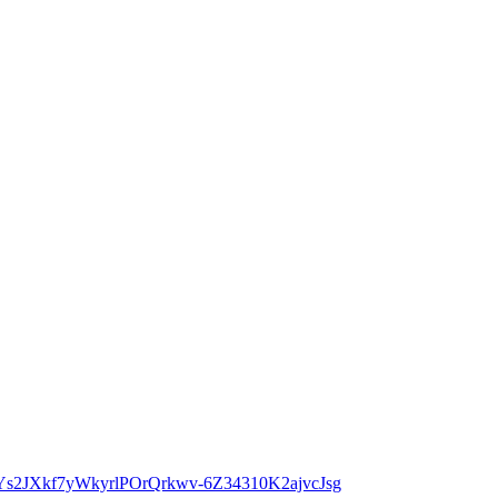
o5Ys2JXkf7yWkyrlPOrQrkwv-6Z34310K2ajvcJsg