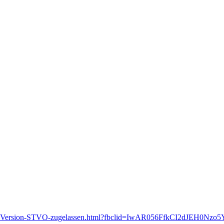
tzteile
FV-Version-STVO-zugelassen.html?fbclid=IwAR056FfkCI2dJEH0Nz