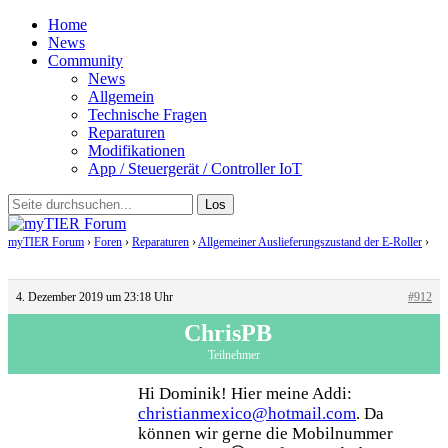
Home
News
Community
News
Allgemein
Technische Fragen
Reparaturen
Modifikationen
App / Steuergerät / Controller IoT
myTIER Forum
›
Foren
›
Reparaturen
›
Allgemeiner Auslieferungszustand der E-Roller
›
Antwort auf: Allgemeiner Auslieferungszustand der E-Roller
4. Dezember 2019 um 23:18 Uhr
#912
ChrisPB
Teilnehmer
Hi Dominik! Hier meine Addi:
christianmexico@hotmail.com
. Da
können wir gerne die Mobilnummer