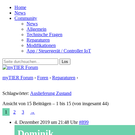
Home
News
Community
News
Allgemein
Technische Fragen
Reparaturen
Modifikationen
App / Steuergerät / Controller IoT
myTIER Forum
›
Foren
›
Reparaturen
›
Allgemeiner
Auslieferungszustand der E-Roller
Schlagwörter:
Auslieferung Zustand
Ansicht von 15 Beiträgen – 1 bis 15 (von insgesamt 44)
1
2
3
→
4. Dezember 2019 um 21:48 Uhr
#899
Dominik