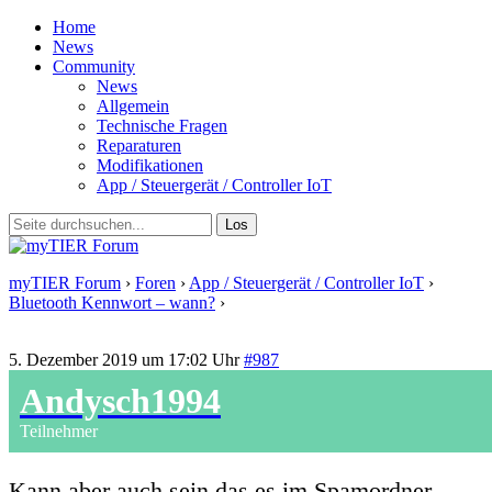
Home
News
Community
News
Allgemein
Technische Fragen
Reparaturen
Modifikationen
App / Steuergerät / Controller IoT
myTIER Forum
›
Foren
›
App / Steuergerät / Controller IoT
›
Bluetooth Kennwort – wann?
›
Antwort auf: Bluetooth Kennwort –
wann?
5. Dezember 2019 um 17:02 Uhr
#987
Andysch1994
Teilnehmer
Kann aber auch sein das es im Spamordner