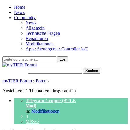
Home
News
Community
News
Allgemein
Technische Fragen
Reparaturen
Modifikationen
App / Steuergerät / Controller IoT
Suchen nach:
myTIER Forum
›
Foren
›
Themen-Schlagwort: 20kmh
Ansicht von 1 Thema (von insgesamt 1)
Telegram Gruppe (BTLE
Mod)
in:
Modifikationen
3
MPSv3