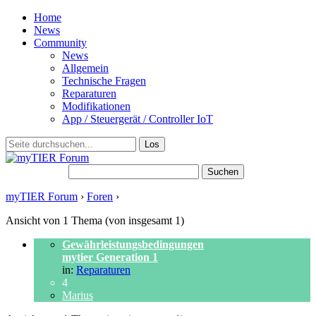
Home
News
Community
News
Allgemein
Technische Fragen
Reparaturen
Modifikationen
App / Steuergerät / Controller IoT
Suchen nach:
myTIER Forum
›
Foren
›
Themen-Schlagwort: gewährleistung
Ansicht von 1 Thema (von insgesamt 1)
Gewährleistungsbedingungen
mytier Generation 1
in:
Reparaturen
4
Marius