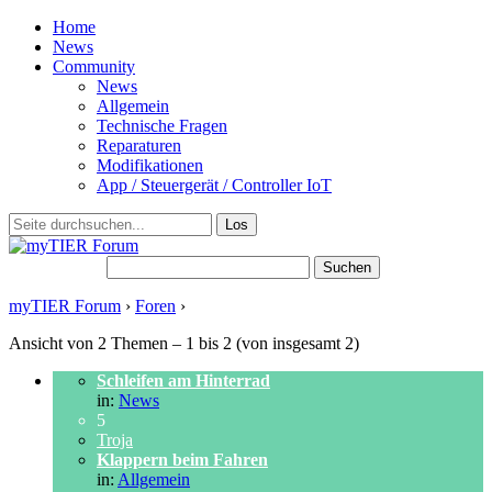
Home
News
Community
News
Allgemein
Technische Fragen
Reparaturen
Modifikationen
App / Steuergerät / Controller IoT
Suchen nach:
myTIER Forum
›
Foren
›
Themen-Schlagwort: Hinterrad
Ansicht von 2 Themen – 1 bis 2 (von insgesamt 2)
Schleifen am Hinterrad
in:
News
5
Troja
Klappern beim Fahren
in:
Allgemein