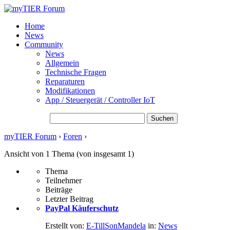
Home
News
Community
News
Allgemein
Technische Fragen
Reparaturen
Modifikationen
App / Steuergerät / Controller IoT
Suchen nach:
myTIER Forum
›
Foren
›
Themen-Schlagwort: PayPal Käuferschutz
Ansicht von 1 Thema (von insgesamt 1)
Thema
Teilnehmer
Beiträge
Letzter Beitrag
PayPal Käuferschutz
Erstellt von:
E-TillSonMandela
in:
News