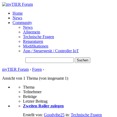
Home
News
Community
News
Allgemein
Technische Fragen
Reparaturen
Modifikationen
App / Steuergerät / Controller IoT
Suchen nach:
myTIER Forum
›
Foren
›
Themen-Schlagwort: xiaomi
Ansicht von 1 Thema (von insgesamt 1)
Thema
Teilnehmer
Beiträge
Letzter Beitrag
Zweiten Roller zulegen
Erstellt von:
Goodvibe25
in:
Technische Fragen