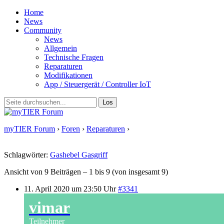
Home
News
Community
News
Allgemein
Technische Fragen
Reparaturen
Modifikationen
App / Steuergerät / Controller IoT
myTIER Forum
›
Foren
›
Reparaturen
›
Gashebel klemmt – youtube
video
Schlagwörter:
Gashebel Gasgriff
Ansicht von 9 Beiträgen – 1 bis 9 (von insgesamt 9)
11. April 2020 um 23:50 Uhr
#3341
vimar
Teilnehmer