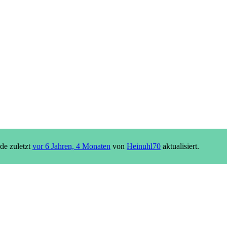
g zu MyTIER
de zuletzt
vor 6 Jahren, 4 Monaten
von
Heinuhl70
aktualisiert.