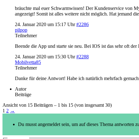
bräuchte mal euer Schwarmwissen! Der Kundenservice von Mytier
angezeigt! Somit ist alles weitere nicht möglich. Hat jemand 
24. Januar 2020 um 15:17 Uhr
#2286
pilpop
Teilnehmer
Beende die App und starte sie neu. Bei IOS ist das sehr oft der 
24. Januar 2020 um 15:30 Uhr
#2288
Mobilvetta85
Teilnehmer
Danke für deine Antwort! Habe ich natürlich mehrfach gemacht! 
Autor
Beiträge
Ansicht von 15 Beiträgen – 1 bis 15 (von insgesamt 30)
1
2
→
Du musst angemeldet sein, um auf dieses Thema antworten z
Anmelden