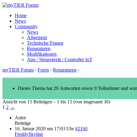
Home
News
Community
News
Allgemein
Technische Fragen
Reparaturen
Modifikationen
App / Steuergerät / Controller IoT
myTIER Forum
›
Foren
›
Reparaturen
›
Keine Bluetooth Verbindun
Dieses Thema hat 29 Antworten sowie 9 Teilnehmer und wur
Ansicht von 15 Beiträgen – 1 bis 15 (von insgesamt 30)
1
2
→
Autor
Beiträge
16. Januar 2020 um 17:03 Uhr
#2160
FreddySkyline