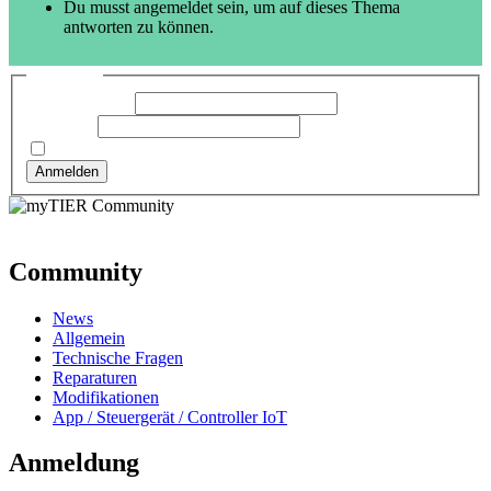
Du musst angemeldet sein, um auf dieses Thema
antworten zu können.
Anmelden
Benutzername:
Passwort:
Angemeldet bleiben
Anmelden
Community
News
Allgemein
Technische Fragen
Reparaturen
Modifikationen
App / Steuergerät / Controller IoT
Anmeldung