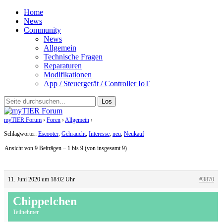
Home
News
Community
News
Allgemein
Technische Fragen
Reparaturen
Modifikationen
App / Steuergerät / Controller IoT
myTIER Forum
›
Foren
›
Allgemein
›
Lohnt sich ein Kauf?
Schlagwörter:
Escooter
,
Gehraucht
,
Interesse
,
neu
,
Neukauf
Ansicht von 9 Beiträgen – 1 bis 9 (von insgesamt 9)
11. Juni 2020 um 18:02 Uhr
#3870
Chippelchen
Teilnehmer