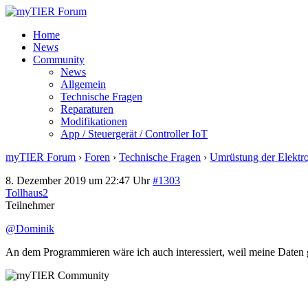
Home
News
Community
News
Allgemein
Technische Fragen
Reparaturen
Modifikationen
App / Steuergerät / Controller IoT
myTIER Forum
›
Foren
›
Technische Fragen
›
Umrüstung der Elektr
8. Dezember 2019 um 22:47 Uhr
#1303
Tollhaus2
Teilnehmer
@Dominik
An dem Programmieren wäre ich auch interessiert, weil meine Daten 