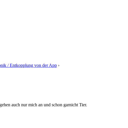
onik / Entkopplung von der App
›
Antwort auf: Umrüstung der Elektro
gehen auch nur mich an und schon garnicht Tier.