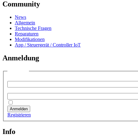
Community
News
Allgemein
Technische Fragen
Reparaturen
Modifikationen
App / Steuergerät / Controller IoT
Anmeldung
Anmelden
Benutzername:
Passwort:
Angemeldet bleiben
Anmelden
Registrieren
Info