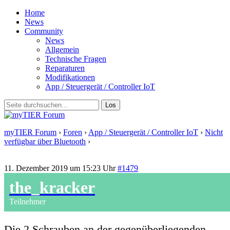
Home
News
Community
News
Allgemein
Technische Fragen
Reparaturen
Modifikationen
App / Steuergerät / Controller IoT
myTIER Forum
›
Foren
›
App / Steuergerät / Controller IoT
›
Nicht
verfügbar über Bluetooth
›
Antwort auf: Nicht verfügbar über
Bluetooth
11. Dezember 2019 um 15:23 Uhr
#1479
the_kracker
Teilnehmer
Die 2 Schrauben an der gegenüberliegenden