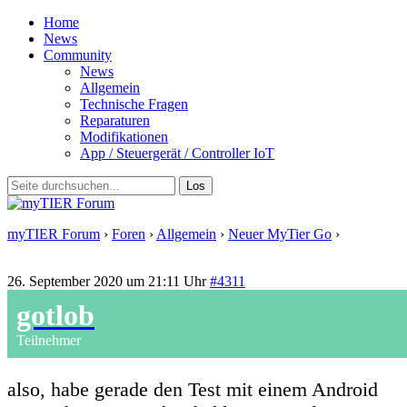
Home
News
Community
News
Allgemein
Technische Fragen
Reparaturen
Modifikationen
App / Steuergerät / Controller IoT
myTIER Forum
›
Foren
›
Allgemein
›
Neuer MyTier Go
›
Antwort
auf: Neuer MyTier Go
26. September 2020 um 21:11 Uhr
#4311
gotlob
Teilnehmer
also, habe gerade den Test mit einem Android