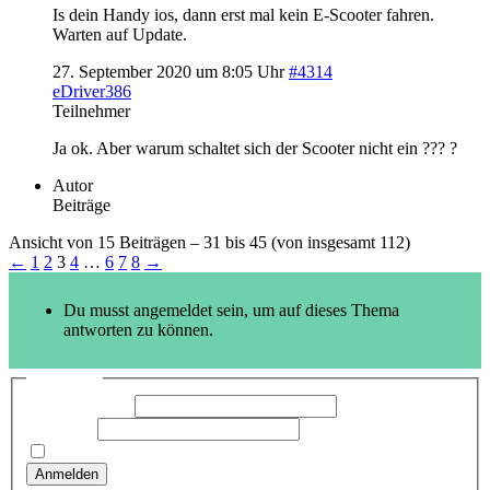
Is dein Handy ios, dann erst mal kein E-Scooter fahren.
Warten auf Update.
27. September 2020 um 8:05 Uhr
#4314
eDriver386
Teilnehmer
Ja ok. Aber warum schaltet sich der Scooter nicht ein ??? ?
Autor
Beiträge
Ansicht von 15 Beiträgen – 31 bis 45 (von insgesamt 112)
←
1
2
3
4
…
6
7
8
→
Du musst angemeldet sein, um auf dieses Thema
antworten zu können.
Anmelden
Benutzername:
Passwort:
Angemeldet bleiben
Anmelden