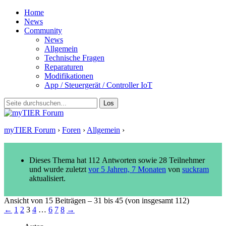
Home
News
Community
News
Allgemein
Technische Fragen
Reparaturen
Modifikationen
App / Steuergerät / Controller IoT
myTIER Forum
›
Foren
›
Allgemein
›
Neuer MyTier Go
Dieses Thema hat 112 Antworten sowie 28 Teilnehmer
und wurde zuletzt
vor 5 Jahren, 7 Monaten
von
suckram
aktualisiert.
Ansicht von 15 Beiträgen – 31 bis 45 (von insgesamt 112)
←
1
2
3
4
…
6
7
8
→