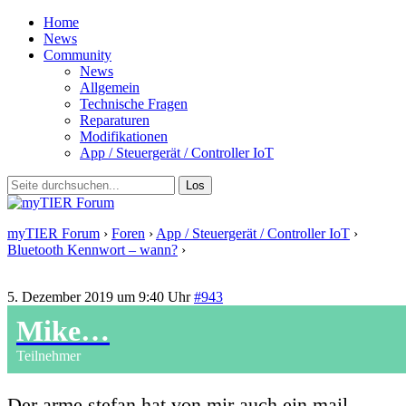
Home
News
Community
News
Allgemein
Technische Fragen
Reparaturen
Modifikationen
App / Steuergerät / Controller IoT
myTIER Forum
›
Foren
›
App / Steuergerät / Controller IoT
›
Bluetooth Kennwort – wann?
›
Antwort auf: Bluetooth Kennwort –
wann?
5. Dezember 2019 um 9:40 Uhr
#943
Mike…
Teilnehmer
Der arme stefan hat von mir auch ein mail…