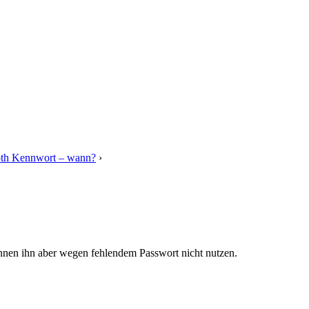
oth Kennwort – wann?
›
Antwort auf: Bluetooth Kennwort – wann?
önnen ihn aber wegen fehlendem Passwort nicht nutzen.