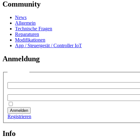
Community
News
Allgemein
Technische Fragen
Reparaturen
Modifikationen
App / Steuergerät / Controller IoT
Anmeldung
Anmelden
Benutzername:
Passwort:
Angemeldet bleiben
Anmelden
Registrieren
Info