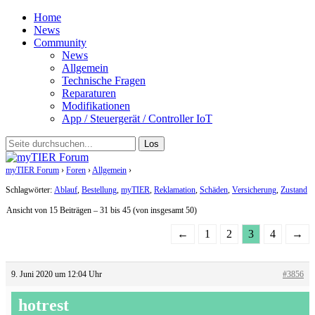
Home
News
Community
News
Allgemein
Technische Fragen
Reparaturen
Modifikationen
App / Steuergerät / Controller IoT
myTIER Forum
›
Foren
›
Allgemein
›
Erfahrungsbericht – Nie wieder (my)Tier
Schlagwörter:
Ablauf
,
Bestellung
,
myTIER
,
Reklamation
,
Schäden
,
Versicherung
,
Zustand
Ansicht von 15 Beiträgen – 31 bis 45 (von insgesamt 50)
←
1
2
3
4
→
9. Juni 2020 um 12:04 Uhr
#3856
hotrest