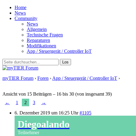
Home
News
Community
News
Allgemein
Technische Fragen
Reparaturen
Modifikationen
App / Steuergerät / Controller IoT
myTIER Forum
›
Foren
›
App / Steuergerät / Controller IoT
›
Nicht
verfügbar über Bluetooth
Ansicht von 15 Beiträgen – 16 bis 30 (von insgesamt 39)
←
1
2
3
→
6. Dezember 2019 um 16:25 Uhr
#1105
Diegoalando
Teilnehmer