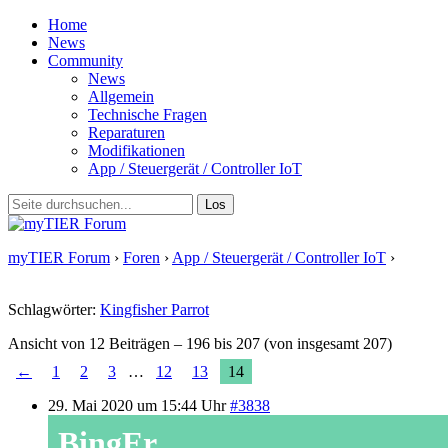
Home
News
Community
News
Allgemein
Technische Fragen
Reparaturen
Modifikationen
App / Steuergerät / Controller IoT
myTIER Forum
›
Foren
›
App / Steuergerät / Controller IoT
›
Kingfisher Tool
Schlagwörter:
Kingfisher Parrot
Ansicht von 12 Beiträgen – 196 bis 207 (von insgesamt 207)
←
1
2
3
…
12
13
14
29. Mai 2020 um 15:44 Uhr
#3838
BingEr