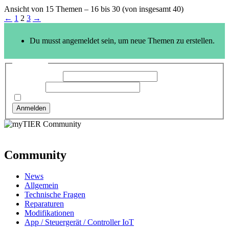
Ansicht von 15 Themen – 16 bis 30 (von insgesamt 40)
←
1
2
3
→
Du musst angemeldet sein, um neue Themen zu erstellen.
Anmelden
Benutzername:
Passwort:
Angemeldet bleiben
Anmelden
Community
News
Allgemein
Technische Fragen
Reparaturen
Modifikationen
App / Steuergerät / Controller IoT