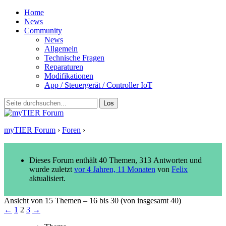
Home
News
Community
News
Allgemein
Technische Fragen
Reparaturen
Modifikationen
App / Steuergerät / Controller IoT
myTIER Forum
›
Foren
›
Reparaturen
Dieses Forum enthält 40 Themen, 313 Antworten und
wurde zuletzt
vor 4 Jahren, 11 Monaten
von
Felix
aktualisiert.
Ansicht von 15 Themen – 16 bis 30 (von insgesamt 40)
←
1
2
3
→